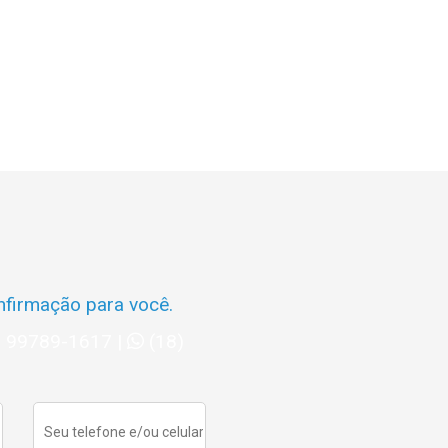
firmação para você.
) 99789-1617
|
(18)