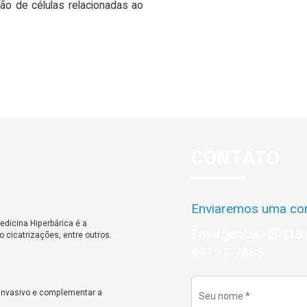
ão de células relacionadas ao
CONTATO
Enviaremos uma con
dicina Hiperbárica é a
Emergencia?
(18
 cicatrizações, entre outros.
99197-7885
 invasivo e complementar a