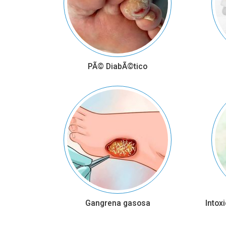
PÃ© DiabÃ©tico
Gangrena gasosa
Intox