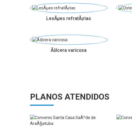
LesÃµes refratÃ¡rias
Ãšlcera varicosa
PLANOS ATENDIDOS