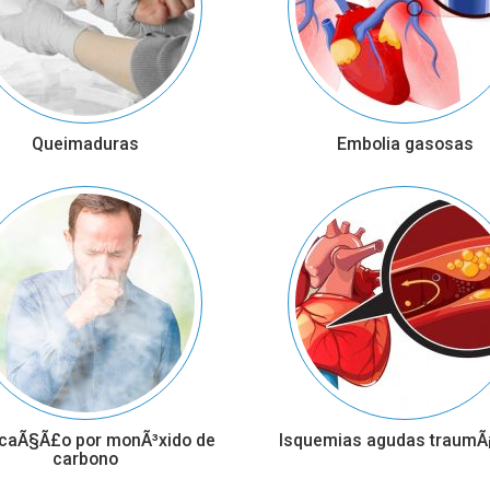
Queimaduras
Embolia gasosas
icaÃ§Ã£o por monÃ³xido de
Isquemias agudas traumÃ¡
carbono