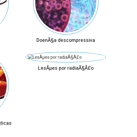
DoenÃ§a descompressiva
LesÃµes por radiaÃ§Ã£o
ticas